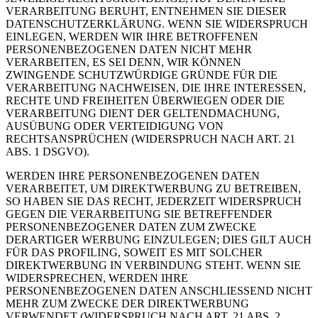
VERARBEITUNG BERUHT, ENTNEHMEN SIE DIESER
DATENSCHUTZERKLÄRUNG. WENN SIE WIDERSPRUCH
EINLEGEN, WERDEN WIR IHRE BETROFFENEN
PERSONENBEZOGENEN DATEN NICHT MEHR
VERARBEITEN, ES SEI DENN, WIR KÖNNEN
ZWINGENDE SCHUTZWÜRDIGE GRÜNDE FÜR DIE
VERARBEITUNG NACHWEISEN, DIE IHRE INTERESSEN,
RECHTE UND FREIHEITEN ÜBERWIEGEN ODER DIE
VERARBEITUNG DIENT DER GELTENDMACHUNG,
AUSÜBUNG ODER VERTEIDIGUNG VON
RECHTSANSPRÜCHEN (WIDERSPRUCH NACH ART. 21
ABS. 1 DSGVO).
WERDEN IHRE PERSONENBEZOGENEN DATEN
VERARBEITET, UM DIREKTWERBUNG ZU BETREIBEN,
SO HABEN SIE DAS RECHT, JEDERZEIT WIDERSPRUCH
GEGEN DIE VERARBEITUNG SIE BETREFFENDER
PERSONENBEZOGENER DATEN ZUM ZWECKE
DERARTIGER WERBUNG EINZULEGEN; DIES GILT AUCH
FÜR DAS PROFILING, SOWEIT ES MIT SOLCHER
DIREKTWERBUNG IN VERBINDUNG STEHT. WENN SIE
WIDERSPRECHEN, WERDEN IHRE
PERSONENBEZOGENEN DATEN ANSCHLIESSEND NICHT
MEHR ZUM ZWECKE DER DIREKTWERBUNG
VERWENDET (WIDERSPRUCH NACH ART. 21 ABS. 2