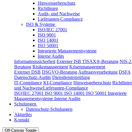
Hinweisgeberschutz
Richtlinien
Audit- und Nachweise
Lieferanten-Compliance
ISO & Systeme
ISO/IEC 27001
ISO 9001
ISO 14001
ISO 50001
Integrierte Managementsysteme
Interne Audits
Informationssicherheit
Externer ISB
TISAX®-Beratung
NIS-2
Beratung
Risikomanagement
Krisenmanagement
Externer DSB
DSGVO-Beratung
Auftragsverarbeitung
DSFA
Datenschutz-Audits
Dienstleisterprüfung
IT-Compliance
KI-Compliance
Hinweisgeberschutz
Richtlinie
und Nachweise
Lieferanten-Compliance
ISO/IEC 27001
ISO 9001
ISO 14001
ISO 50001
Integrierte
Managementsysteme
Interne Audits
Schulungen
Datenschutz-Schulungen
Aktuelles
Kontakt
Off-Canvas Toggle