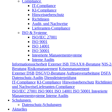
Compliance
IT-Compliance
KI-Compliance
Hinweisgeberschutz
Richtlinien
Audit- und Nachweise
Lieferanten-Compliance
ISO & Systeme
ISO/IEC 27001
ISO 9001
ISO 14001
ISO 50001
Integrierte Managementsysteme
Interne Audits
Informationssicherheit
Externer ISB
TISAX®-Beratung
NIS-2
Beratung
Risikomanagement
Krisenmanagement
Externer DSB
DSGVO-Beratung
Auftragsverarbeitung
DSFA
Datenschutz-Audits
Dienstleisterprüfung
IT-Compliance
KI-Compliance
Hinweisgeberschutz
Richtlinie
und Nachweise
Lieferanten-Compliance
ISO/IEC 27001
ISO 9001
ISO 14001
ISO 50001
Integrierte
Managementsysteme
Interne Audits
Schulungen
Datenschutz-Schulungen
Aktuelles