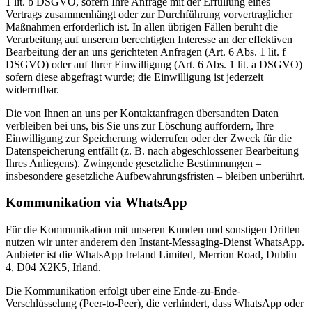
1 lit. b DSGVO, sofern Ihre Anfrage mit der Erfüllung eines
Vertrags zusammenhängt oder zur Durchführung vorvertraglicher
Maßnahmen erforderlich ist. In allen übrigen Fällen beruht die
Verarbeitung auf unserem berechtigten Interesse an der effektiven
Bearbeitung der an uns gerichteten Anfragen (Art. 6 Abs. 1 lit. f
DSGVO) oder auf Ihrer Einwilligung (Art. 6 Abs. 1 lit. a DSGVO)
sofern diese abgefragt wurde; die Einwilligung ist jederzeit
widerrufbar.
Die von Ihnen an uns per Kontaktanfragen übersandten Daten
verbleiben bei uns, bis Sie uns zur Löschung auffordern, Ihre
Einwilligung zur Speicherung widerrufen oder der Zweck für die
Datenspeicherung entfällt (z. B. nach abgeschlossener Bearbeitung
Ihres Anliegens). Zwingende gesetzliche Bestimmungen –
insbesondere gesetzliche Aufbewahrungsfristen – bleiben unberührt.
Kommunikation via WhatsApp
Für die Kommunikation mit unseren Kunden und sonstigen Dritten
nutzen wir unter anderem den Instant-Messaging-Dienst WhatsApp.
Anbieter ist die WhatsApp Ireland Limited, Merrion Road, Dublin
4, D04 X2K5, Irland.
Die Kommunikation erfolgt über eine Ende-zu-Ende-
Verschlüsselung (Peer-to-Peer), die verhindert, dass WhatsApp oder