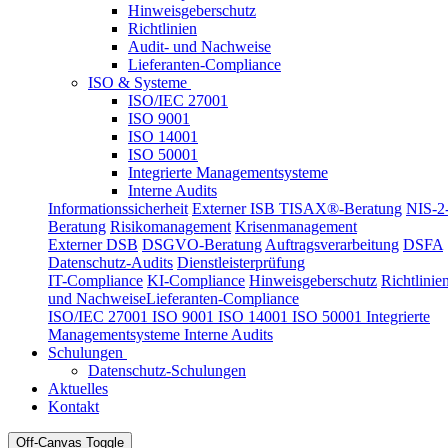
Hinweisgeberschutz
Richtlinien
Audit- und Nachweise
Lieferanten-Compliance
ISO & Systeme
ISO/IEC 27001
ISO 9001
ISO 14001
ISO 50001
Integrierte Managementsysteme
Interne Audits
Informationssicherheit
Externer ISB
TISAX®-Beratung
NIS-2
Beratung
Risikomanagement
Krisenmanagement
Externer DSB
DSGVO-Beratung
Auftragsverarbeitung
DSFA
Datenschutz-Audits
Dienstleisterprüfung
IT-Compliance
KI-Compliance
Hinweisgeberschutz
Richtlinie
und Nachweise
Lieferanten-Compliance
ISO/IEC 27001
ISO 9001
ISO 14001
ISO 50001
Integrierte
Managementsysteme
Interne Audits
Schulungen
Datenschutz-Schulungen
Aktuelles
Kontakt
Off-Canvas Toggle