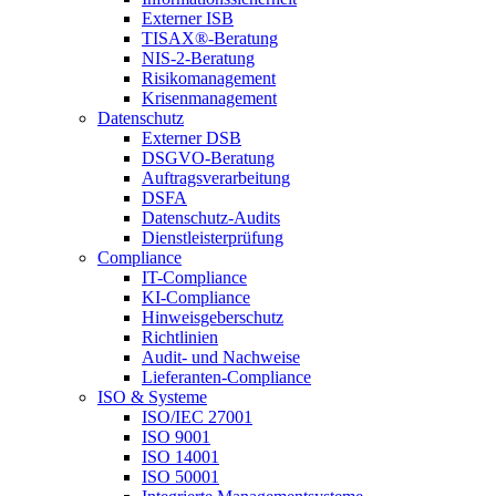
Externer ISB
TISAX®-Beratung
NIS-2-Beratung
Risikomanagement
Krisenmanagement
Datenschutz
Externer DSB
DSGVO-Beratung
Auftragsverarbeitung
DSFA
Datenschutz-Audits
Dienstleisterprüfung
Compliance
IT-Compliance
KI-Compliance
Hinweisgeberschutz
Richtlinien
Audit- und Nachweise
Lieferanten-Compliance
ISO & Systeme
ISO/IEC 27001
ISO 9001
ISO 14001
ISO 50001