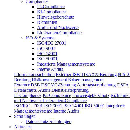
Compliance
IT-Compliance
KI-Compliance
Hinweisgeberschutz
Richtlinien
Audit- und Nachweise
Lieferanten-Compliance
ISO & Systeme
ISO/IEC 27001
ISO 9001
ISO 14001
ISO 50001
Integrierte Managementsysteme
Interne Audits
Informationssicherheit
Externer ISB
TISAX®-Beratung
NIS-2
Beratung
Risikomanagement
Krisenmanagement
Externer DSB
DSGVO-Beratung
Auftragsverarbeitung
DSFA
Datenschutz-Audits
Dienstleisterprüfung
IT-Compliance
KI-Compliance
Hinweisgeberschutz
Richtlinie
und Nachweise
Lieferanten-Compliance
ISO/IEC 27001
ISO 9001
ISO 14001
ISO 50001
Integrierte
Managementsysteme
Interne Audits
Schulungen
Datenschutz-Schulungen
Aktuelles