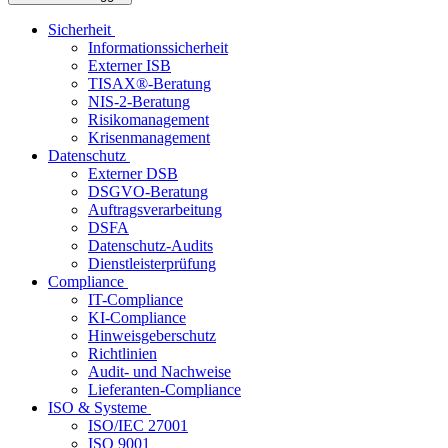
Sicherheit
Informationssicherheit
Externer ISB
TISAX®-Beratung
NIS-2-Beratung
Risikomanagement
Krisenmanagement
Datenschutz
Externer DSB
DSGVO-Beratung
Auftragsverarbeitung
DSFA
Datenschutz-Audits
Dienstleisterprüfung
Compliance
IT-Compliance
KI-Compliance
Hinweisgeberschutz
Richtlinien
Audit- und Nachweise
Lieferanten-Compliance
ISO & Systeme
ISO/IEC 27001
ISO 9001