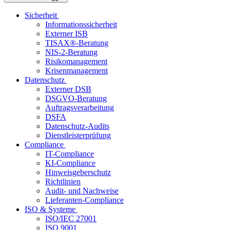
Sicherheit
Informationssicherheit
Externer ISB
TISAX®-Beratung
NIS-2-Beratung
Risikomanagement
Krisenmanagement
Datenschutz
Externer DSB
DSGVO-Beratung
Auftragsverarbeitung
DSFA
Datenschutz-Audits
Dienstleisterprüfung
Compliance
IT-Compliance
KI-Compliance
Hinweisgeberschutz
Richtlinien
Audit- und Nachweise
Lieferanten-Compliance
ISO & Systeme
ISO/IEC 27001
ISO 9001