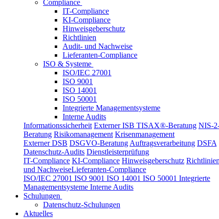
Compliance
IT-Compliance
KI-Compliance
Hinweisgeberschutz
Richtlinien
Audit- und Nachweise
Lieferanten-Compliance
ISO & Systeme
ISO/IEC 27001
ISO 9001
ISO 14001
ISO 50001
Integrierte Managementsysteme
Interne Audits
Informationssicherheit
Externer ISB
TISAX®-Beratung
NIS-2
Beratung
Risikomanagement
Krisenmanagement
Externer DSB
DSGVO-Beratung
Auftragsverarbeitung
DSFA
Datenschutz-Audits
Dienstleisterprüfung
IT-Compliance
KI-Compliance
Hinweisgeberschutz
Richtlinie
und Nachweise
Lieferanten-Compliance
ISO/IEC 27001
ISO 9001
ISO 14001
ISO 50001
Integrierte
Managementsysteme
Interne Audits
Schulungen
Datenschutz-Schulungen
Aktuelles