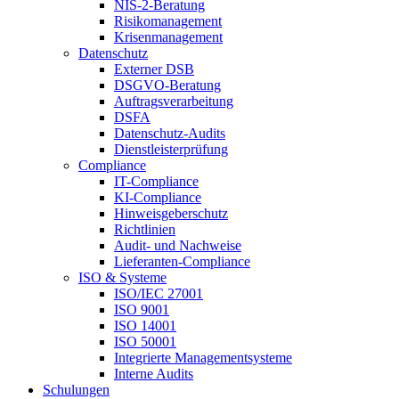
NIS-2-Beratung
Risikomanagement
Krisenmanagement
Datenschutz
Externer DSB
DSGVO-Beratung
Auftragsverarbeitung
DSFA
Datenschutz-Audits
Dienstleisterprüfung
Compliance
IT-Compliance
KI-Compliance
Hinweisgeberschutz
Richtlinien
Audit- und Nachweise
Lieferanten-Compliance
ISO & Systeme
ISO/IEC 27001
ISO 9001
ISO 14001
ISO 50001
Integrierte Managementsysteme
Interne Audits
Schulungen