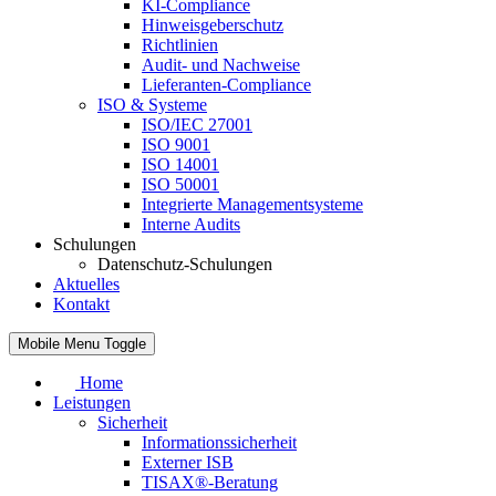
KI-Compliance
Hinweisgeberschutz
Richtlinien
Audit- und Nachweise
Lieferanten-Compliance
ISO & Systeme
ISO/IEC 27001
ISO 9001
ISO 14001
ISO 50001
Integrierte Managementsysteme
Interne Audits
Schulungen
Datenschutz-Schulungen
Aktuelles
Kontakt
Mobile Menu Toggle
Home
Leistungen
Sicherheit
Informationssicherheit
Externer ISB
TISAX®-Beratung