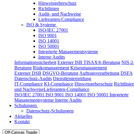
Hinweisgeberschutz
Richtlinien
Audit- und Nachweise
Lieferanten-Compliance
ISO & Systeme
ISO/IEC 27001
ISO 9001
ISO 14001
ISO 50001
Integrierte Managementsysteme
Interne Audits
Informationssicherheit
Externer ISB
TISAX®-Beratung
NIS-2
Beratung
Risikomanagement
Krisenmanagement
Externer DSB
DSGVO-Beratung
Auftragsverarbeitung
DSFA
Datenschutz-Audits
Dienstleisterprüfung
IT-Compliance
KI-Compliance
Hinweisgeberschutz
Richtlinie
und Nachweise
Lieferanten-Compliance
ISO/IEC 27001
ISO 9001
ISO 14001
ISO 50001
Integrierte
Managementsysteme
Interne Audits
Schulungen
Datenschutz-Schulungen
Aktuelles
Kontakt
Off-Canvas Toggle