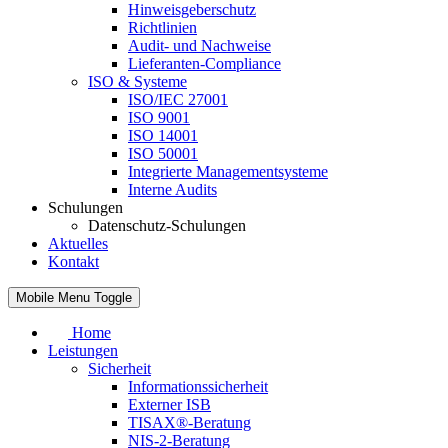
Hinweisgeberschutz
Richtlinien
Audit- und Nachweise
Lieferanten-Compliance
ISO & Systeme
ISO/IEC 27001
ISO 9001
ISO 14001
ISO 50001
Integrierte Managementsysteme
Interne Audits
Schulungen
Datenschutz-Schulungen
Aktuelles
Kontakt
Mobile Menu Toggle
Home
Leistungen
Sicherheit
Informationssicherheit
Externer ISB
TISAX®-Beratung
NIS-2-Beratung