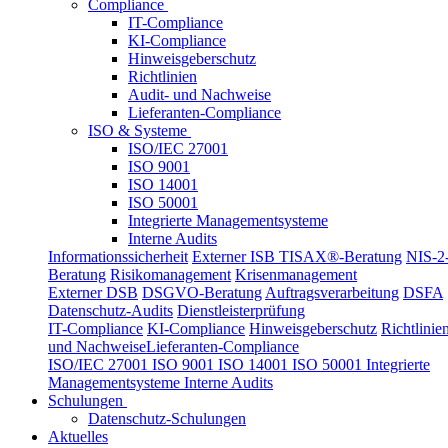
Compliance
IT-Compliance
KI-Compliance
Hinweisgeberschutz
Richtlinien
Audit- und Nachweise
Lieferanten-Compliance
ISO & Systeme
ISO/IEC 27001
ISO 9001
ISO 14001
ISO 50001
Integrierte Managementsysteme
Interne Audits
Informationssicherheit
Externer ISB
TISAX®-Beratung
NIS-2
Beratung
Risikomanagement
Krisenmanagement
Externer DSB
DSGVO-Beratung
Auftragsverarbeitung
DSFA
Datenschutz-Audits
Dienstleisterprüfung
IT-Compliance
KI-Compliance
Hinweisgeberschutz
Richtlinie
und Nachweise
Lieferanten-Compliance
ISO/IEC 27001
ISO 9001
ISO 14001
ISO 50001
Integrierte
Managementsysteme
Interne Audits
Schulungen
Datenschutz-Schulungen
Aktuelles