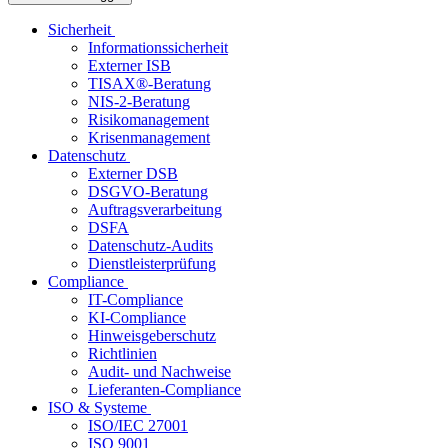
Sicherheit
Informationssicherheit
Externer ISB
TISAX®-Beratung
NIS-2-Beratung
Risikomanagement
Krisenmanagement
Datenschutz
Externer DSB
DSGVO-Beratung
Auftragsverarbeitung
DSFA
Datenschutz-Audits
Dienstleisterprüfung
Compliance
IT-Compliance
KI-Compliance
Hinweisgeberschutz
Richtlinien
Audit- und Nachweise
Lieferanten-Compliance
ISO & Systeme
ISO/IEC 27001
ISO 9001