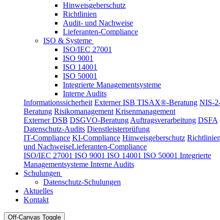
Hinweisgeberschutz
Richtlinien
Audit- und Nachweise
Lieferanten-Compliance
ISO & Systeme
ISO/IEC 27001
ISO 9001
ISO 14001
ISO 50001
Integrierte Managementsysteme
Interne Audits
Informationssicherheit
Externer ISB
TISAX®-Beratung
NIS-2
Beratung
Risikomanagement
Krisenmanagement
Externer DSB
DSGVO-Beratung
Auftragsverarbeitung
DSFA
Datenschutz-Audits
Dienstleisterprüfung
IT-Compliance
KI-Compliance
Hinweisgeberschutz
Richtlinie
und Nachweise
Lieferanten-Compliance
ISO/IEC 27001
ISO 9001
ISO 14001
ISO 50001
Integrierte
Managementsysteme
Interne Audits
Schulungen
Datenschutz-Schulungen
Aktuelles
Kontakt
Off-Canvas Toggle